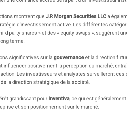
 actions montrent que
J.P. Morgan Securities LLC
a égalem
stratégie d'investissement active. Les différentes catégor
hird party shares » et des « equity swaps », suggèrent u
 long terme.
ions significatives sur la
gouvernance
et la direction futu
it influencer positivement la perception du marché, entra
'action. Les investisseurs et analystes surveilleront c
 de la direction stratégique de la société.
érêt grandissant pour
Inventiva
, ce qui est généraleme
treprise et son positionnement sur le marché.