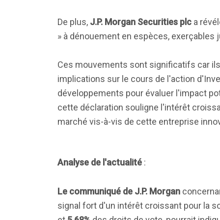
De plus,
J.P. Morgan Securities plc
a révél
» à dénouement en espèces, exerçables j
Ces mouvements sont significatifs car ils 
implications sur le cours de l'action d'Inv
développements pour évaluer l'impact pote
cette déclaration souligne l'intérêt croiss
marché vis-à-vis de cette entreprise inno
Analyse de l'actualité
:
Le communiqué de J.P. Morgan
concernan
signal fort d'un intérêt croissant pour la
et
5,68%
des droits de vote, pourrait indiq