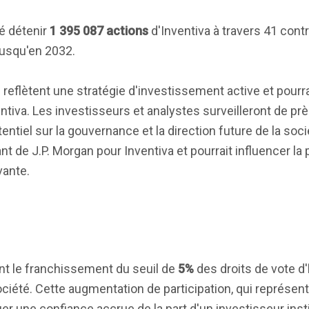
é détenir
1 395 087 actions
d'Inventiva à travers 41 cont
usqu'en 2032.
reflètent une stratégie d'investissement active et pourra
entiva. Les investisseurs et analystes surveilleront de pr
ntiel sur la gouvernance et la direction future de la soc
ant de J.P. Morgan pour Inventiva et pourrait influencer la
vante.
t le franchissement du seuil de
5%
des droits de vote d'
 société. Cette augmentation de participation, qui représen
uer une confiance accrue de la part d'un investisseur inst