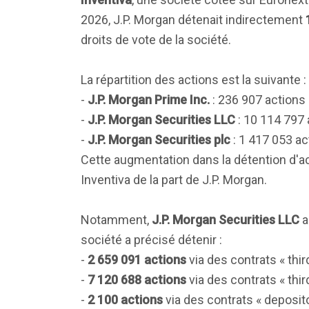
2026, J.P. Morgan détenait indirectement
droits de vote de la société.
La répartition des actions est la suivante :
-
J.P. Morgan Prime Inc.
: 236 907 actions 
-
J.P. Morgan Securities LLC
: 10 114 797 
-
J.P. Morgan Securities plc
: 1 417 053 ac
Cette augmentation dans la détention d'act
Inventiva de la part de J.P. Morgan.
Notamment,
J.P. Morgan Securities LLC
a
société a précisé détenir :
-
2 659 091 actions
via des contrats « thir
-
7 120 688 actions
via des contrats « thir
-
2 100 actions
via des contrats « deposito