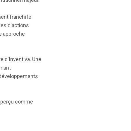
ent franchi le
ies d'actions
ne approche
re d'Inventiva. Une
înant
es développements
nt perçu comme