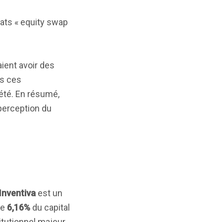
rats « equity swap
ient avoir des
ès ces
iété. En résumé,
 perception du
Inventiva
est un
te
6,16%
du capital
itutionnel majeur.