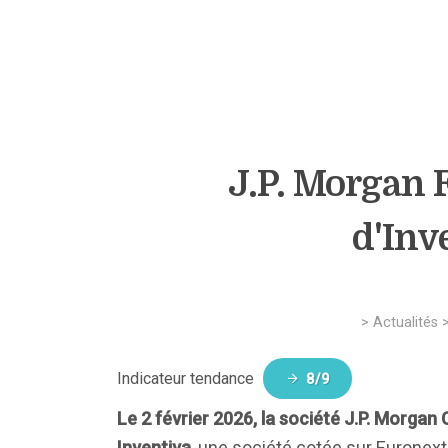
J.P. Morgan F
d'Inv
>
Actualités
Indicateur tendance
8/9
Le 2 février 2026, la société J.P. Morgan
Inventiva
, une société cotée sur Euronext P