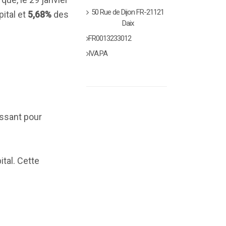
50 Rue de Dijon FR-21121
ital et
5,68%
des
Daix
FR0013233012
IVA.PA
issant pour
tal. Cette