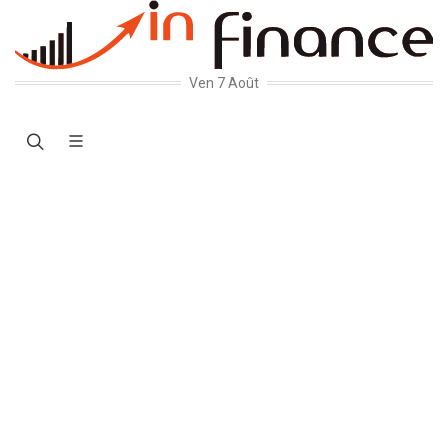
Ven 7 Août