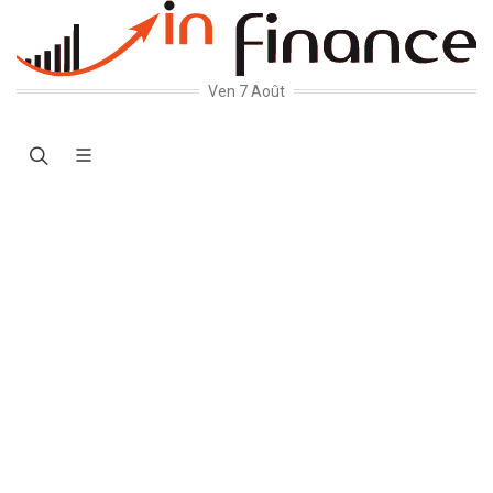
Ven 7 Août