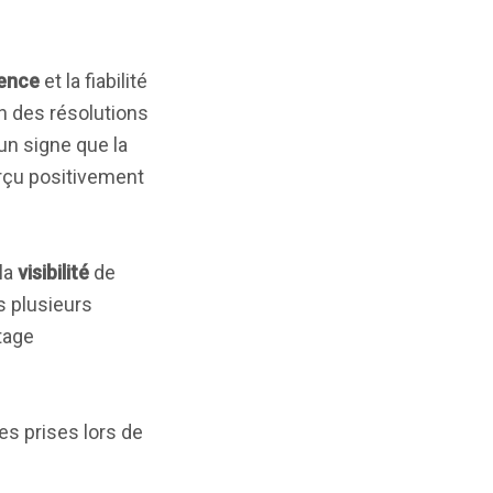
ence
et la fiabilité
on des résolutions
un signe que la
erçu positivement
 la
visibilité
de
s plusieurs
ntage
es prises lors de