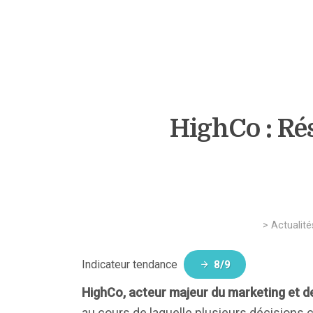
HighCo : Ré
>
Actualité
Indicateur tendance
8/9
HighCo, acteur majeur du marketing et d
au cours de laquelle plusieurs décisions 