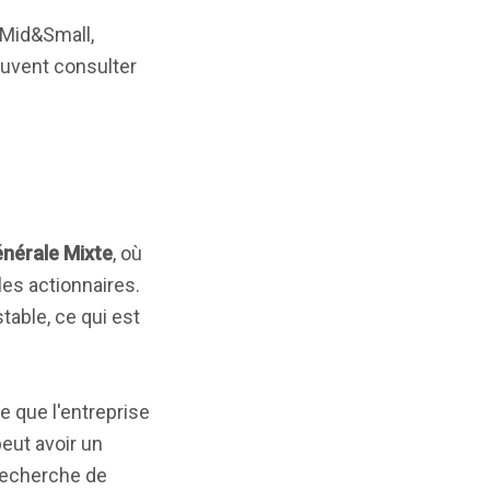
 Mid&Small,
euvent consulter
nérale Mixte
, où
es actionnaires.
able, ce qui est
re que l'entreprise
peut avoir un
 recherche de