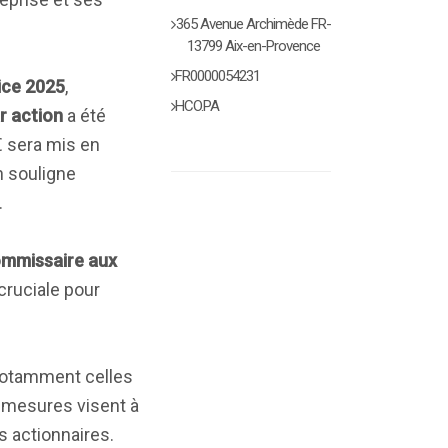
365 Avenue Archimède FR-
13799 Aix-en-Provence
FR0000054231
cice 2025
,
HCO.PA
r action
a été
 sera mis en
n souligne
.
ommissaire aux
cruciale pour
 notamment celles
 mesures visent à
s actionnaires.