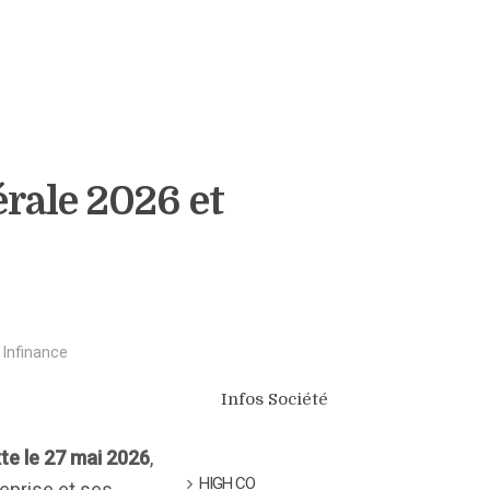
rale 2026 et
r
Infinance
Infos Société
te le 27 mai 2026
,
HIGH CO
eprise et ses