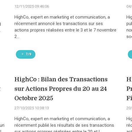
12/11/2025 09:46:06
04/
HighCo, expert en marketing et communication, a
Hi
g
récemment annoncé les transactions sur ses
pu
.
actions propres réalisées entre le 3 et le 7 novembre
no
2...
soc
7/9
HighCo : Bilan des Transactions
H
t
sur Actions Propres du 20 au 24
P
Octobre 2025
F
27/10/2025 10:38:13
20/
HighCo, expert en marketing et communication, a
Hi
 un
récemment publié les résultats de ses transactions
ré
...
sur actions propres réalisées entre le 20 et l...
act