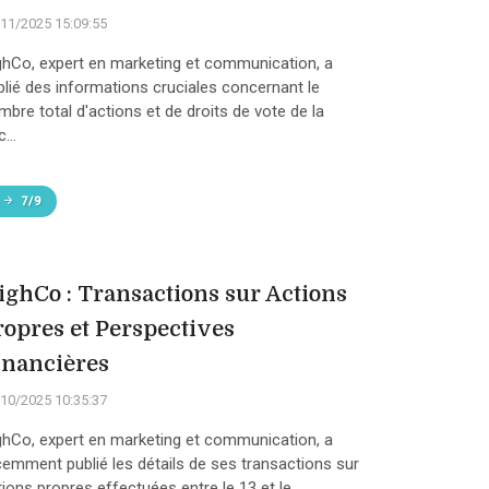
11/2025 15:09:55
ghCo, expert en marketing et communication, a
blié des informations cruciales concernant le
mbre total d'actions et de droits de vote de la
...
7/9
ighCo : Transactions sur Actions
ropres et Perspectives
inancières
10/2025 10:35:37
ghCo, expert en marketing et communication, a
cemment publié les détails de ses transactions sur
ions propres effectuées entre le 13 et le ...