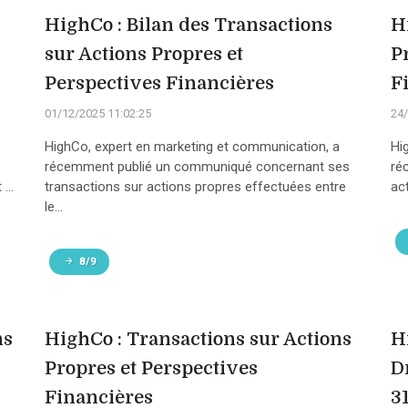
HighCo : Bilan des Transactions
H
sur Actions Propres et
P
Perspectives Financières
F
01/12/2025 11:02:25
24/
HighCo, expert en marketing et communication, a
Hi
récemment publié un communiqué concernant ses
ré
...
transactions sur actions propres effectuées entre
act
le...
8/9
ns
HighCo : Transactions sur Actions
H
Propres et Perspectives
Dr
Financières
3