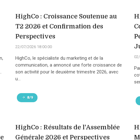
HighCo : Croissance Soutenue au
H
T2 2026 et Confirmation des
C
Perspectives
P
J
22/07/2026 18:00:00
02/
n,
HighCo, le spécialiste du marketing et de la
communication, a annoncé une forte croissance de
Pa
.
son activité pour le deuxième trimestre 2026, avec
co
u...
sem
8/9
HighCo : Résultats de l'Assemblée
H
te
Générale 2026 et Perspectives
M