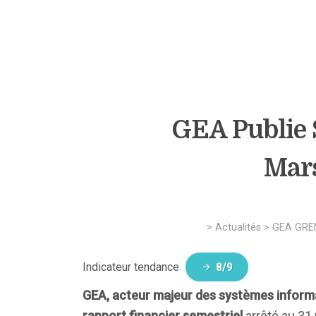
GEA Publie 
Mars
>
Actualités
>
GEA GREN
Indicateur tendance
8/9
GEA, acteur majeur des systèmes informa
rapport financier semestriel
arrêté au 31 