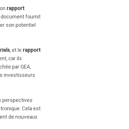
son
rapport
e document fournit
er son potentiel
iels
, et le
rapport
t, car ils
ichée par GEA,
es investisseurs
s perspectives
tronique. Cela est
ement de nouveaux