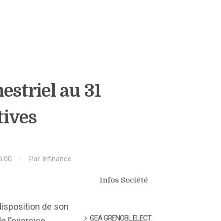
striel au 31
tives
5:00
Par
Infinance
Infos Société
disposition de son
GEA GRENOBL.ELECT.
e l'exercice