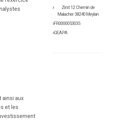
Zirst 12 Chemin de
analystes
Malacher 38240 Meylan
FR0000053035
GEA.PA
 ainsi aux
s et les
'investissement