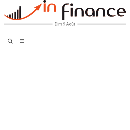
Dim 9 Août