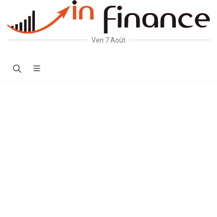
Ven 7 Août