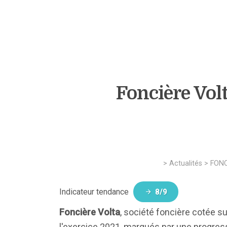
Foncière Volt
>
Actualités
>
FONC
Indicateur tendance
8/9
Foncière Volta
, société foncière cotée s
l'exercice 2021, marqués par une progres