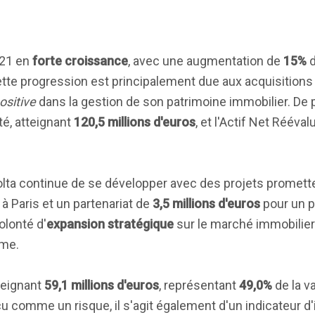
021 en
forte croissance
, avec une augmentation de
15%
d
ette progression est principalement due aux acquisitions
sitive
dans la gestion de son patrimoine immobilier. De pl
é, atteignant
120,5 millions d'euros
, et l'Actif Net Rééval
olta continue de se développer avec des projets promet
à Paris et un partenariat de
3,5 millions d'euros
pour un p
olonté d'
expansion stratégique
sur le marché immobilier 
rme.
teignant
59,1 millions d'euros
, représentant
49,0%
de la v
çu comme un risque, il s'agit également d'un indicateur 