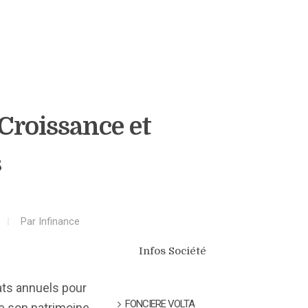
 Croissance et
s
Par
Infinance
Infos Société
tats annuels pour
FONCIERE VOLTA
de son patrimoine