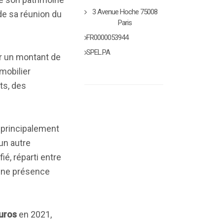
3 Avenue Hoche 75008
 de sa réunion du
Paris
FR0000053944
SPEL.PA
ur un montant de
mobilier
ts, des
, principalement
un autre
é, réparti entre
 une présence
euros
en 2021,