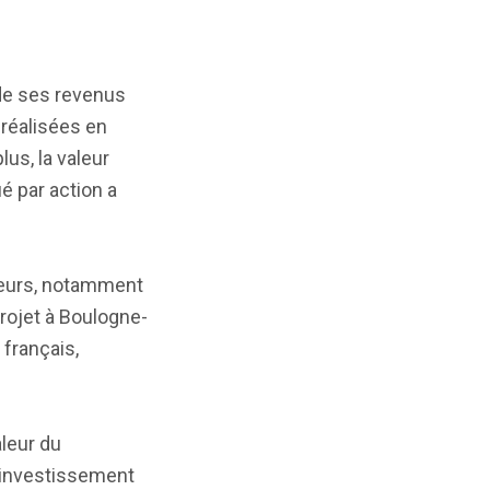
e ses revenus
 réalisées en
us, la valeur
ué par action a
teurs, notamment
rojet à Boulogne-
français,
aleur du
d'investissement