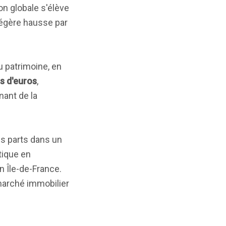
ion globale s'élève
 légère hausse par
u patrimoine, en
ns d'euros
,
ant de la
s parts dans un
tique en
n Île-de-France.
 marché immobilier