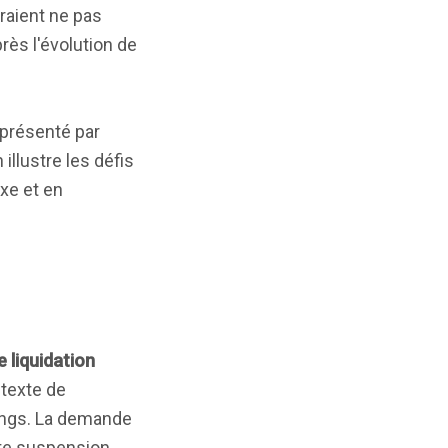
raient ne pas
rès l'évolution de
eprésenté par
 illustre les défis
xe et en
 liquidation
ntexte de
dings. La demande
tte suspension