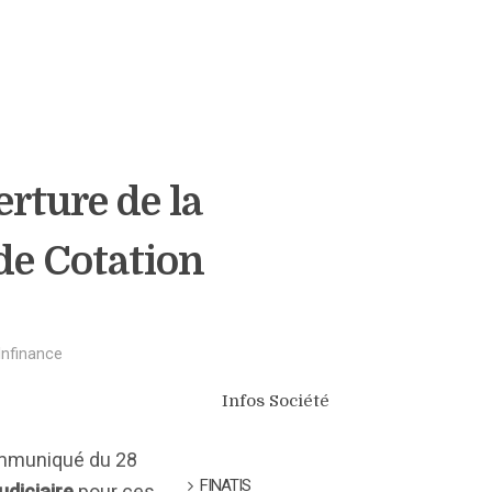
erture de la
de Cotation
Infinance
Infos Société
communiqué du 28
FINATIS
udiciaire
pour ces