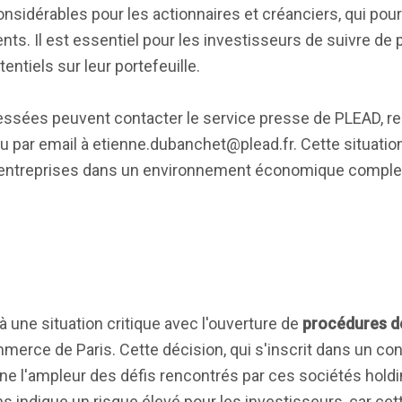
nsidérables pour les actionnaires et créanciers, qui pour
nts. Il est essentiel pour les investisseurs de suivre de p
entiels sur leur portefeuille.
éressées peuvent contacter le service presse de PLEAD, r
u par email à
etienne.dubanchet@plead.fr
. Cette situation
s entreprises dans un environnement économique comple
à une situation critique avec l'ouverture de
procédures de
mmerce de Paris. Cette décision, qui s'inscrit dans un co
igne l'ampleur des défis rencontrés par ces sociétés hol
ns indique un risque élevé pour les investisseurs, car ce