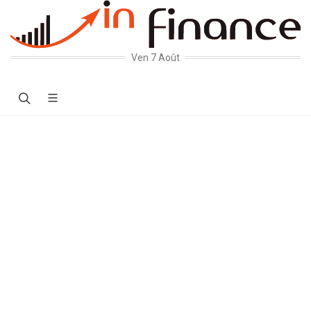
Ven 7 Août