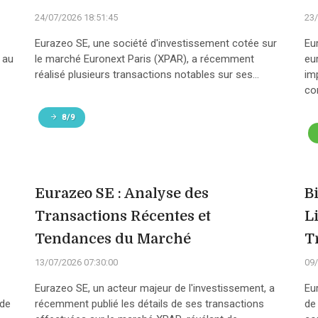
24/07/2026 18:51:45
23/
Eurazeo SE, une société d'investissement cotée sur
Eu
 au
le marché Euronext Paris (XPAR), a récemment
eu
réalisé plusieurs transactions notables sur ses...
im
con
8/9
Eurazeo SE : Analyse des
B
Transactions Récentes et
L
Tendances du Marché
T
13/07/2026 07:30:00
09/
Eurazeo SE, un acteur majeur de l'investissement, a
Eu
 de
récemment publié les détails de ses transactions
de 