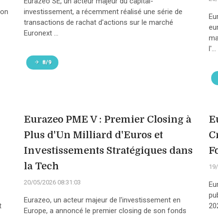
Eurazeo SE, un acteur majeur du capital-
son
investissement, a récemment réalisé une série de
Eu
transactions de rachat d'actions sur le marché
eu
Euronext ...
ma
l'...
8/9
Eurazeo PME V : Premier Closing à
E
Plus d'Un Milliard d'Euros et
C
Investissements Stratégiques dans
F
la Tech
19/
20/05/2026 08:31:03
Eu
pu
Eurazeo, un acteur majeur de l'investissement en
t
20
Europe, a annoncé le premier closing de son fonds