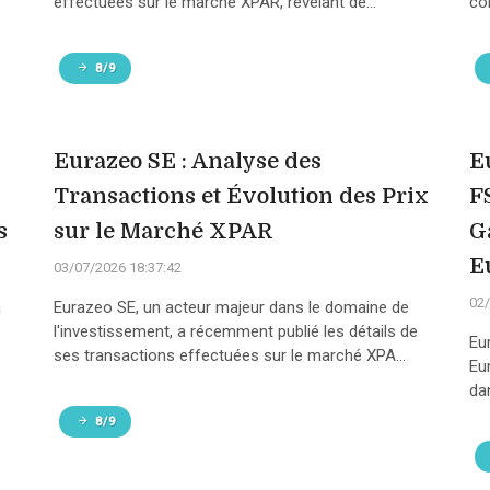
effectuées sur le marché XPAR, révélant de...
con
8/9
Eurazeo SE : Analyse des
E
Transactions et Évolution des Prix
F
s
sur le Marché XPAR
G
E
03/07/2026 18:37:42
02/
a
Eurazeo SE, un acteur majeur dans le domaine de
l'investissement, a récemment publié les détails de
Eu
ses transactions effectuées sur le marché XPA...
Eu
da
8/9