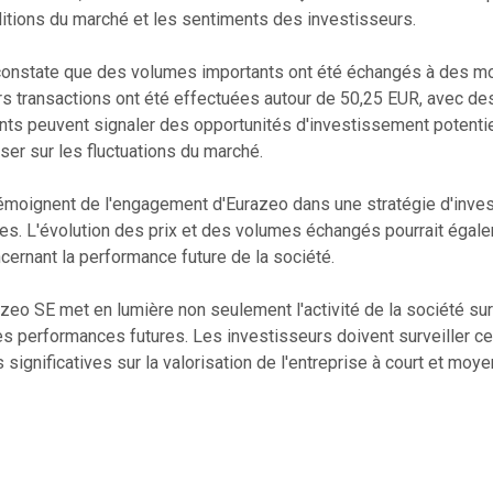
ditions du marché et les sentiments des investisseurs.
on constate que des volumes importants ont été échangés à des 
urs transactions ont été effectuées autour de 50,25 EUR, avec de
ts peuvent signaler des opportunités d'investissement potentie
iser sur les fluctuations du marché.
témoignent de l'engagement d'Eurazeo dans une stratégie d'inve
res. L'évolution des prix et des volumes échangés pourrait égale
ernant la performance future de la société.
azeo SE met en lumière non seulement l'activité de la société su
ses performances futures. Les investisseurs doivent surveiller
s significatives sur la valorisation de l'entreprise à court et moy