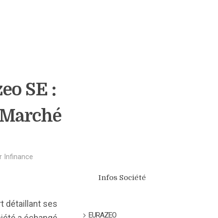
eo SE :
e Marché
r
Infinance
Infos Société
 détaillant ses
EURAZEO
ociété a échangé