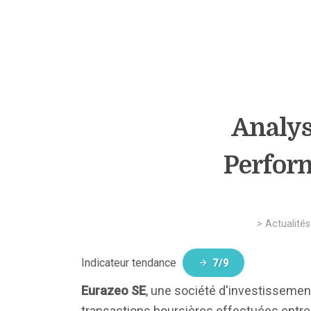
Analys
Perform
>
Actualités
Indicateur tendance
7/9
Eurazeo SE
, une société d'investissemen
transactions boursières effectuées entre l