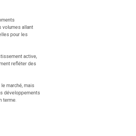
moments
s volumes allant
lles pour les
stissement active,
ment refléter des
r le marché, mais
 ces développements
en terme.