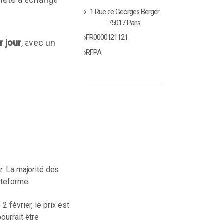
1 Rue de Georges Berger
75017 Paris
FR0000121121
r jour
, avec un
RF.PA
r. La majorité des
ateforme.
 février, le prix est
pourrait être