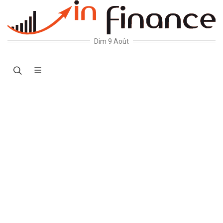
Dim 9 Août