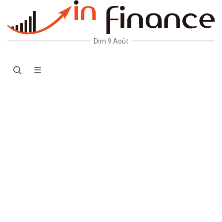
Dim 9 Août