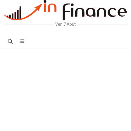
Ven 7 Août