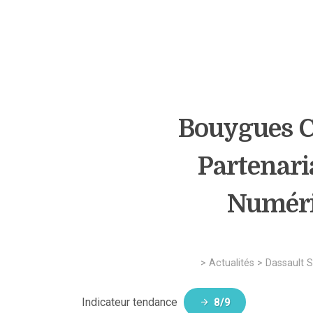
Bouygues C
Partenari
Numéri
>
Actualités
>
Dassault 
Indicateur tendance
8/9