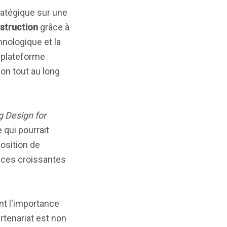
ratégique sur une
nstruction
grâce à
hnologique et la
a plateforme
ion tout au long
g Design for
 qui pourrait
position de
nces croissantes
nt l'importance
tenariat est non