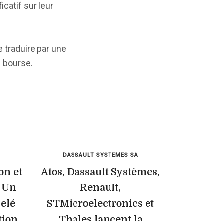
catif sur leur
e traduire par une
e bourse.
DASSAULT SYSTEMES SA
on et
Atos, Dassault Systèmes,
: Un
Renault,
elé
STMicroelectronics et
tion
Thales lancent la