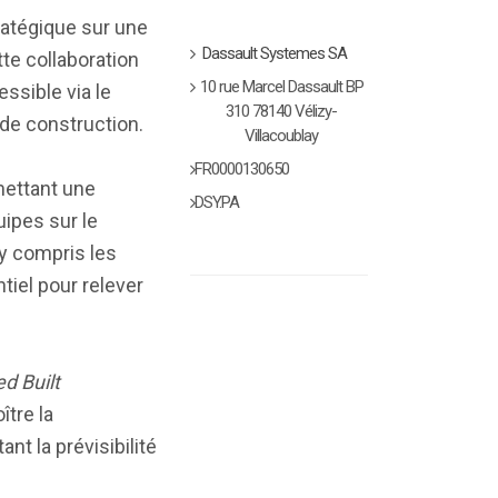
ratégique sur une
Dassault Systemes SA
tte collaboration
10 rue Marcel Dassault BP
essible via le
310 78140 Vélizy-
s de construction.
Villacoublay
FR0000130650
mettant une
DSY.PA
uipes sur le
 y compris les
tiel pour relever
ed Built
ître la
nt la prévisibilité