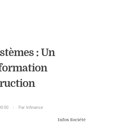
stèmes : Un
sformation
ruction
00:00
Par
Infinance
Infos Société