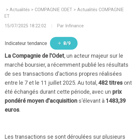
>
Actualités
>
COMPAGNIE ODET
>
Actualités COMPAGNIE
ODET
15/07/2025 18:22:02
Par
Infinance
Indicateur tendance
8/9
La Compagnie de l'Odet
, un acteur majeur sur le
marché boursier, a récemment publié les résultats
de ses transactions d'actions propres réalisées
entre le 7 et le 11 juillet 2025. Au total,
482 titres
ont
été échangés durant cette période, avec un
prix
pondéré moyen d'acquisition
s'élevant à
1483,39
euros
.
Les transactions se sont déroulées sur plusieurs