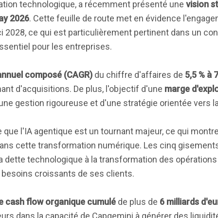
rmation technologique, a récemment présenté une
vision s
ay 2026
. Cette feuille de route met en évidence l'engag
ci 2028, ce qui est particulièrement pertinent dans un co
 essentiel pour les entreprises.
 annuel composé (CAGR)
du chiffre d'affaires de
5,5 % à 
nant d'acquisitions. De plus, l'objectif d'une
marge d'explo
ne gestion rigoureuse et d'une stratégie orientée vers la 
ne que l'IA agentique est un tournant majeur, ce qui mont
ans cette transformation numérique. Les cinq gisements
 la dette technologique à la transformation des opératio
 besoins croissants de ses clients.
e cash flow organique cumulé
de plus de
6 milliards d'e
urs dans la capacité de Capgemini à générer des liquidité