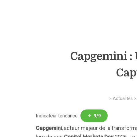
Capgemini : 
Capt
>
Actualités
Indicateur tendance
9/9
Capgemini
, acteur majeur de la transform
lors de son
Capital Markets Day
2026. Le 