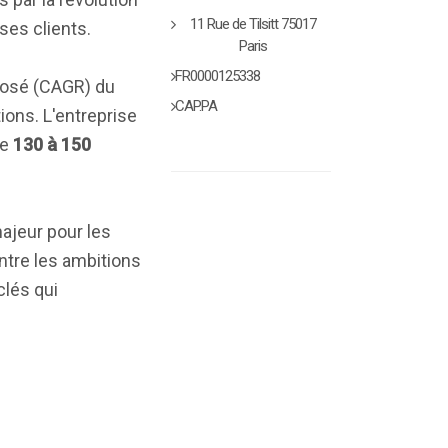
11 Rue de Tilsitt 75017
ses clients.
Paris
FR0000125338
posé (CAGR) du
CAP.PA
ions. L'entreprise
de
130 à 150
ajeur pour les
ntre les ambitions
clés qui