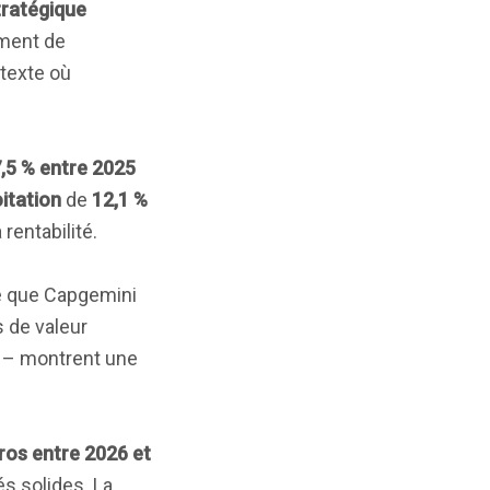
tratégique
ement de
ntexte où
7,5 % entre 2025
itation
de
12,1 %
rentabilité.
re que Capgemini
 de valeur
ns – montrent une
uros entre 2026 et
s solides. La