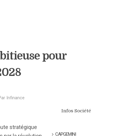
bitieuse pour
 2028
Par
Infinance
Infos Société
oute stratégique
CAPGEMINI
 par la révolution