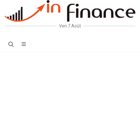
Ven 7 Août