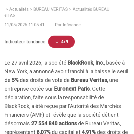
>
Actualités
>
BUREAU VERITAS
>
Actualités BUREAU
VERITAS
11/05/2026 11:05:41
Par
Infinance
Indicateur tendance
4/9
Le 27 avril 2026, la société
BlackRock, Inc.
, basée à
New York, a annoncé avoir franchi à la baisse le seuil
de
5%
des droits de vote de
Bureau Veritas
, une
entreprise cotée sur
Euronext Paris
. Cette
déclaration, faite sous la responsabilité de
BlackRock, a été reçue par l'Autorité des Marchés
Financiers (AMF) et révèle que la société détient
désormais
27 554 840 actions
de Bureau Veritas,
représentant
6,07%
du capital et
4,91%
des droits de