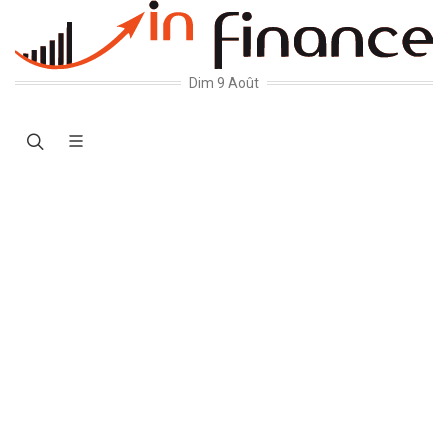
Dim 9 Août