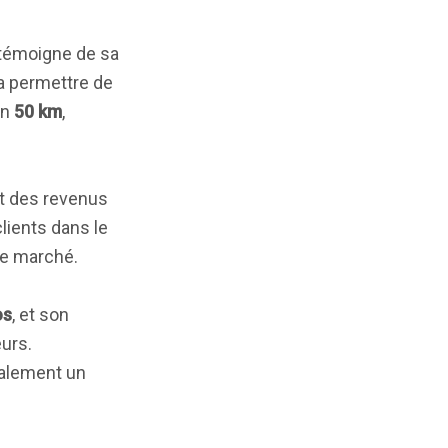
 témoigne de sa
va permettre de
on
50 km
,
it des revenus
lients dans le
 le marché.
os
, et son
urs.
galement un