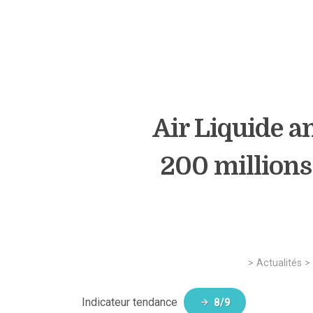
Air Liquide a
200 millions 
>
Actualités
>
Indicateur tendance
8/9