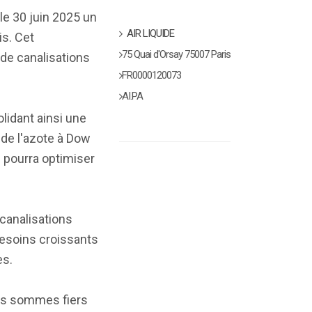
 le 30 juin 2025 un
AIR LIQUIDE
is. Cet
75 Quai d'Orsay 75007 Paris
 de canalisations
FR0000120073
AI.PA
olidant ainsi une
 de l'azote à Dow
e pourra optimiser
 canalisations
 besoins croissants
es.
ous sommes fiers