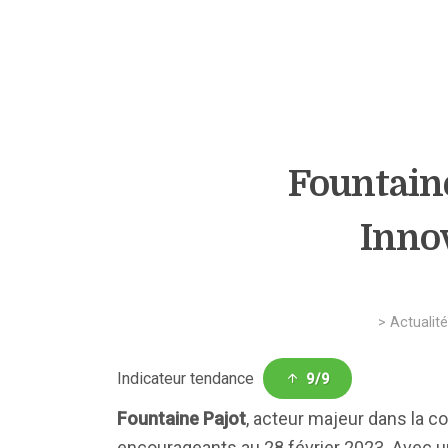
Fountaine
Inno
>
Actualité
Indicateur tendance
9/9
Fountaine Pajot
, acteur majeur dans la c
encourageants au 28 février 2023. Avec 