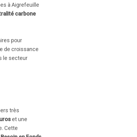
les à Aigrefeuille
ralité carbone
aires pour
ire de croissance
s le secteur
ers très
euros
et une
. Cette
u
Besoin en Fonds