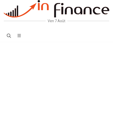
Ven 7 Août