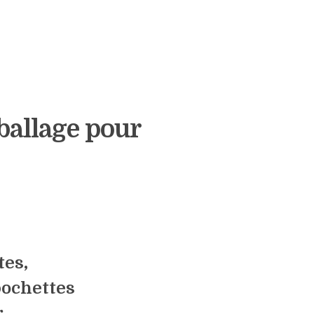
mballage pour
tes,
 pochettes
r