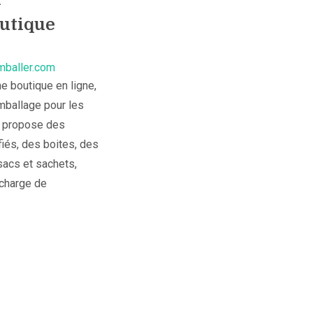
utique
mballer.com
e boutique en ligne,
mballage pour les
e propose des
fiés, des boites, des
sacs et sachets,
 charge de