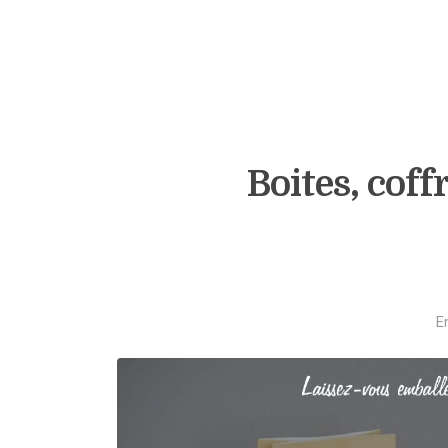
Boites, coff
E