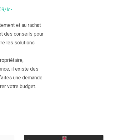
09/le-
tement et au rachat
et des conseils pour
re les solutions
ropriétaire,
ance, il existe des
, faites une demande
brer votre budget.