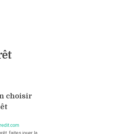
rêt
n choisir
êt
redit.com
êt, faites jouer la