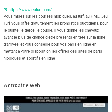
https://www.jeuturf.com/
Vous misez sur les courses hippiques, au turf, au PMU, Jeu
Turf vous offre gratuitement les pronostics quotidiens, pour
le quinté, le tiercé, le couplé, il vous donne les chevaux
ayant le plus de chance d'être présents en tête sur la ligne
d'arrivée, et vous conseille pour vos paris en ligne en
mettant à votre disposition les offres des sites de paris
hippiques et sportifs en ligne
Annuaire Web