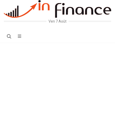
Ven 7 Août