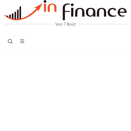
Ven 7 Août