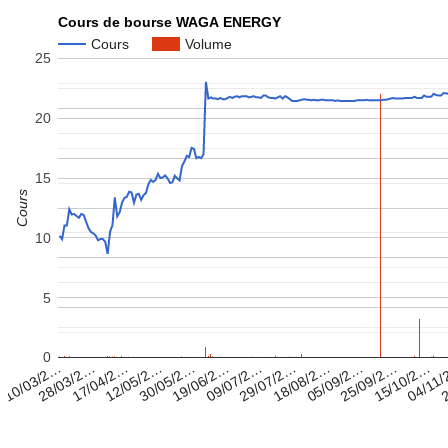
Cours de bourse WAGA ENERGY
Cours
Volume
25
20
15
Cours
10
5
0
19/06/2…
30/05/2…
12/05/2…
17/04/2…
2
28/03/2…
04/11
10/03/2…
15/10/2…
25/09/2…
05/09/2…
18/08/2…
29/07/2…
09/07/2…