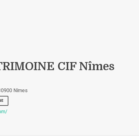
RIMOINE CIF Nîmes
 30900 Nîmes
NE
com/