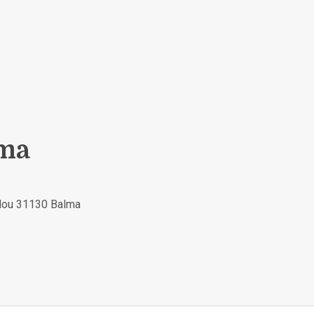
lma
dou 31130 Balma