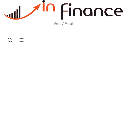
Ven 7 Août