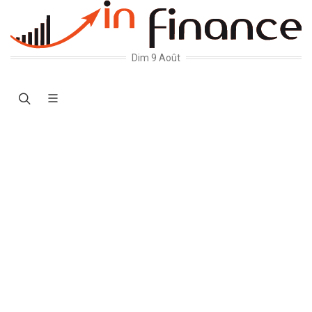
Dim 9 Août