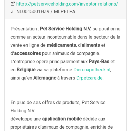
https://petserviceholding.com/investor-relations/
NL0015001HZ9 / MLPET.PA
Présentation :
Pet Service Holding N.V.
se positionne
comme un acteur incontournable dans le secteur de la
vente en ligne de
médicaments
, d'
aliments
et
d'
accessoires
pour animaux de compagnie.
L'entreprise opère principalement aux
Pays-Bas
et
en
Belgique
via sa plateforme
Dierenapotheek.nl
,
ainsi qu'en
Allemagne
à travers
Drpetcare.de
.
En plus de ses offres de produits, Pet Service
Holding N.V.
développe une
application mobile
dédiée aux
propriétaires d'animaux de compagnie, enrichie de