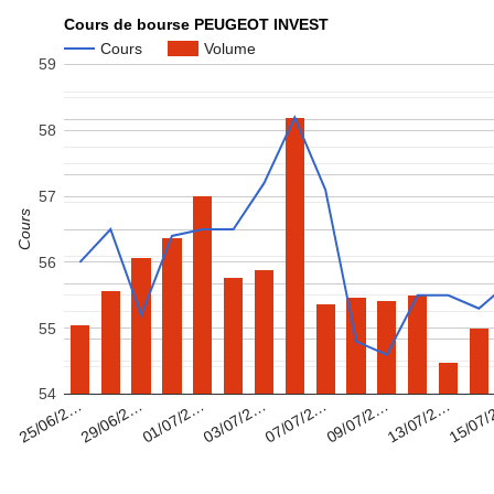
Cours de bourse PEUGEOT INVEST
Cours
Volume
59
58
57
Cours
56
55
54
07/07/2…
15/07
01/07/2…
09/07/2…
25/06/2…
03/07/2…
13/07/2…
29/06/2…