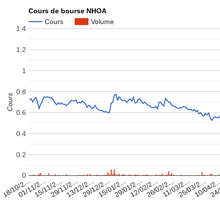
Cours de bourse NHOA
Cours
Volume
1.4
1.2
1
0.8
Cours
0.6
0.4
0.2
0
18/10/2…
26/02/2…
29/12/2…
01/11/2…
11/03/2…
15/01/2…
15/11/2…
25/03/2…
29/01/2…
29/11/2…
10/04/2
12/02/2…
13/12/2…
24