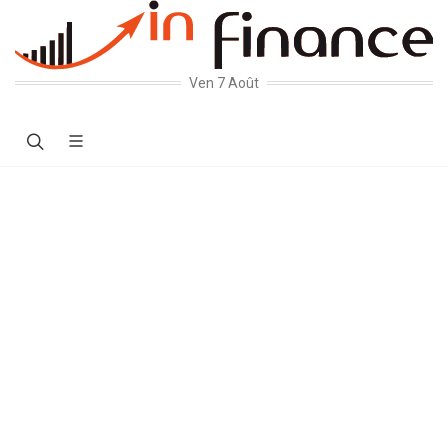
Ven 7 Août