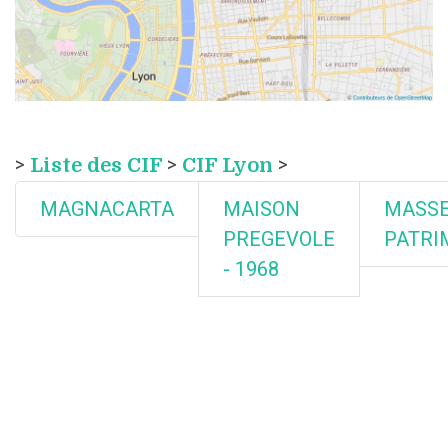
>
Liste des CIF
>
CIF Lyon
>
MAGNACARTA
MAISON
MASS
PREGEVOLE
PATRI
- 1968