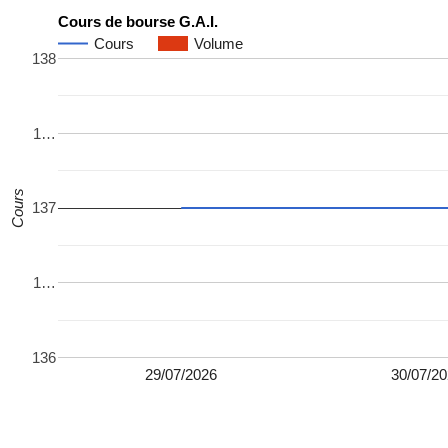
Cours de bourse G.A.I.
Cours
Volume
138
1…
Cours
137
1…
136
29/07/2026
30/07/2