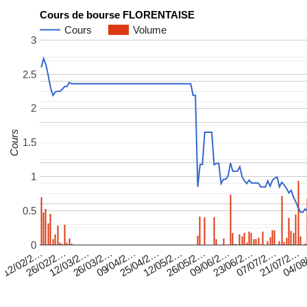
Cours de bourse FLORENTAISE
Cours
Volume
3
2.5
2
Cours
1.5
1
0.5
0
12/02/2…
26/03/2…
12/05/2…
23/06/2…
04/0
26/02/2…
09/04/2…
26/05/2…
07/07/2…
12/03/2…
25/04/2…
09/06/2…
21/07/2…