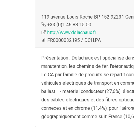
119 avenue Louis Roche BP 152 92231 Genn
+33 (0)1 46 88 15 00
http://www.delachaux.fr
FR0000032195 / DCH.PA
Présentation : Delachaux est spécialisé dans 
manutention, les chemins de fer, l'aéronautiqu
Le CA par famille de produits se répartit co
véhicules électriques de transport en commun
ballast… - matériel conducteur (27,6%): élect
des câbles électriques et des fibres optiq
connexes et en chrome (11,4%): pour l'aérona
géographiquement comme suit: France (10,6%)