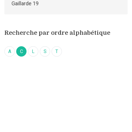
Gaillarde 19
Recherche par ordre alphabétique
A
C
L
S
T