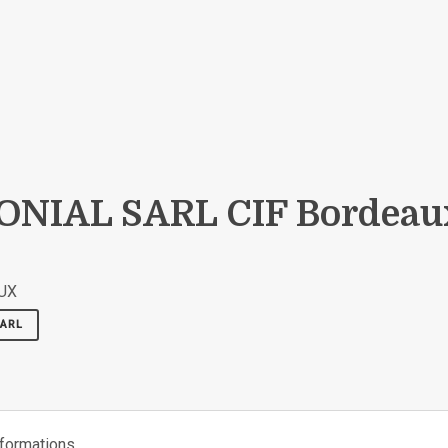
NIAL SARL CIF Bordeau
AUX
SARL
nformations.