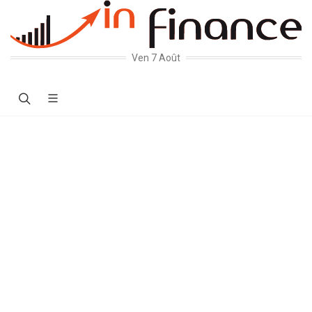
Ven 7 Août