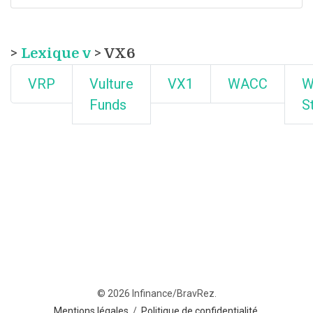
>
Lexique v
> VX6
VRP
Vulture
VX1
WACC
W
Funds
S
© 2026 Infinance/BravRez.
Mentions légales
/
Politique de confidentialité