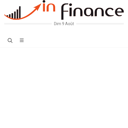
Dim 9 Août