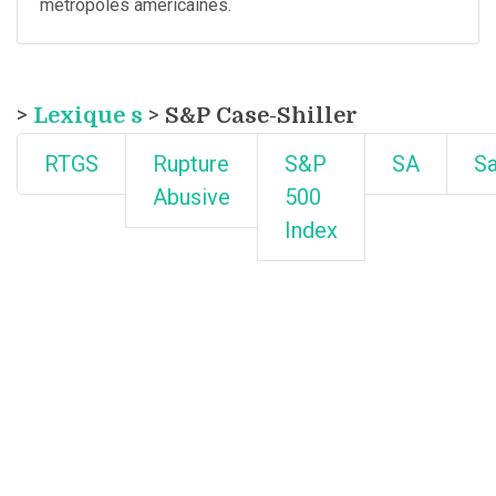
métropoles américaines.
>
Lexique s
> S&P Case-Shiller
RTGS
Rupture
S&P
SA
Sa
Abusive
500
Index