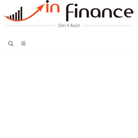
Dim 9 Août