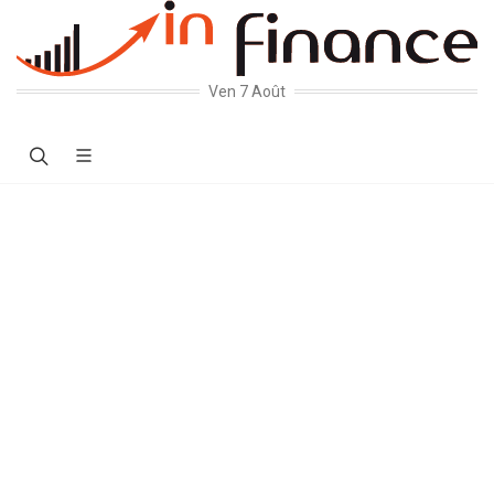
Ven 7 Août