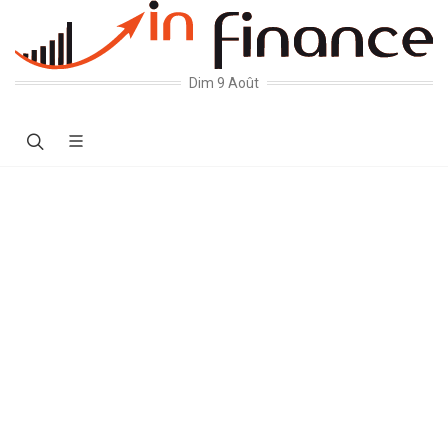
Dim 9 Août